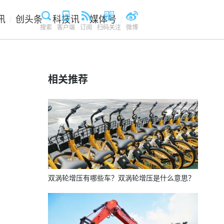
讯
创头条
科技讯
媒体号
/
/
/
/
搜索
客户端
订阅
扫码关注
微博
相关推荐
双涡轮增压有哪些车？双涡轮增压是什么意思？